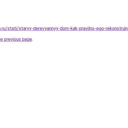
.ru/stati/staryy-derevyannyy-dom-kak-pravilno-ego-rekonstruir
he previous page
.